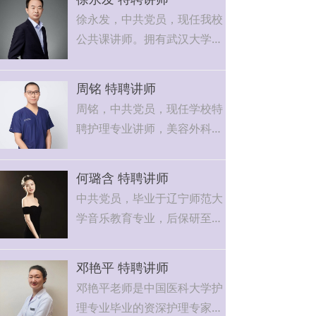
一线教学经验，是我校学前教
徐永发，中共党员，现任我校
育专业舞蹈课程的核心骨干教
公共课讲师。拥有武汉大学政
师。
治与公共管理学院硕士（200
牛老师教学功底扎实，擅长古
5）、北京航空航天大学经济
典舞、民族民间舞、芭蕾基训
周铭 特聘讲师
管理学院硕士（2024）双硕士
教学，同时精通舞蹈创编与幼
周铭，中共党员，现任学校特
学位，2006 年取得高校 “两
儿心理学、舞蹈教学法，能够
聘护理专业讲师，美容外科主
课” 教师资格，深耕高校思政
结合幼师专业学生的职业特
治医师、美容主诊医师，以及
与公共基础课教学一线二十
点，设计科学、实用的舞蹈课
相关协会会员。
载，兼具深厚理论功底与丰富
何璐含 特聘讲师
程，帮助学生掌握扎实的舞蹈
周铭老师拥有扎实的学术背景
实战经验。
中共党员，毕业于辽宁师范大
技能与幼儿舞蹈教学能力。
和丰富的临床实践经验。他本
学音乐教育专业，后保研至本
凭借专业的教学能力与严谨的
科毕业于西安交通大学，硕士
校攻读音乐（声乐）硕士学
教学态度，牛老师多次应邀担
毕业于华北理工大学。在专业
位，期间赴美国密苏里州立大
任各类舞蹈大赛评委，在行业
领域，周铭老师深耕不辍，将
邓艳平 特聘讲师
学交流学习，并完成钢琴教育
内拥有良好口碑。课堂上，她
系统的理论知识与前沿的行业
邓艳平老师是中国医科大学护
专业研究生课程，具备跨文化
以生动有趣的教学方式激发学
实践相结合，形成了独特的教
理专业毕业的资深护理专家，