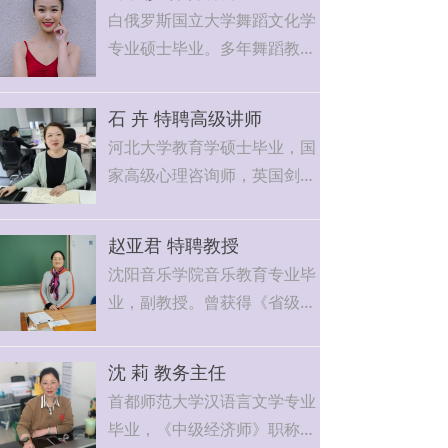
目前是众多明星家庭的御用教
白俄罗斯国立大学舞蹈文化学
育指导师，热爱教育事业，喜
专业硕士毕业。多年舞蹈教学
欢孩子，乐于分享。
经验，具有扎实的专业基础知
现任爱福幼师特聘讲师，负责
识，充分掌握古典、民族、民
早期教育实操课教学任务。
石 卉 特聘高级讲师
间、芭蕾等舞蹈类型的教学能
河北大学教育学硕士毕业，国
力，同时具备舞蹈编导能力。
家高级心理咨询师，英国剑桥
现为爱福幼师特聘讲师，负责
TKT认证教师。曾参与国家“十
舞蹈课程教学任务。
一五”、“十二五”重点课题研
赵亚君 特聘教授
究，并在国内多家重点期刊发
沈阳音乐学院音乐教育专业毕
表学术文章。20年的教学生涯
业，副教授。曾获得《省级初
中，培养了近千名学生毕业后
等师范院校优秀指导老师奖》
从事教育相关工作。同时，积
《泛艺国际青少年艺术盛典北
极投身帮扶山村幼儿教师的公
沈 莉 教务主任
京赛区优秀导师奖》，连续两
益事业中。
首都师范大学汉语言文学专业
年在市级音乐教学研会上被评
现任爱福幼师特聘高级讲师，
毕业，《中级经济师》职称，
为优秀课。发表论文《试述素