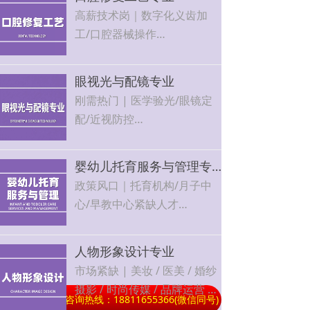
定、薪资优厚
高薪技术岗｜数字化义齿加
工/口腔器械操作
行业年增长15%+，技能越老
越吃香，工作环境好
眼视光与配镜专业
刚需热门 | 医学验光/眼镜定
配/近视防控
眼科机构、连锁视光门店、视
力保健中心稳定就业，可自主
婴幼儿托育服务与管理专业
开店
政策风口｜托育机构/月子中
心/早教中心紧缺人才
市场需求大，就业面广，可自
主创业，发展空间广阔
人物形象设计专业
市场紧缺 | 美妆 / 医美 / 婚纱
摄影 / 时尚传媒 / 品牌运营 5
24小时招生咨询热线：18811655366(微信同号)
끅
大方向