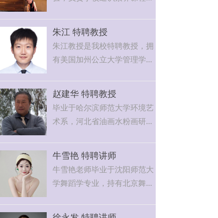
学工作。
朱江 特聘教授
朱江教授是我校特聘教授，拥
有美国加州公立大学管理学博
士后、菲利普大学管理心理学
荣誉博士、中国科学院大学管
赵建华 特聘教授
理心理学博士、同济大学软件
毕业于哈尔滨师范大学环境艺
工程硕士及南开大学信息工程
术系，河北省油画水粉画研究
学士学位，是一位兼具跨学科
会会员。
背景与二十年教育研究及管理
现任爱福幼师特聘教授，负责
实践经验的杰出专家。
牛雪艳 特聘讲师
手工、美术类课程教学任务。
牛雪艳老师毕业于沈阳师范大
任教15年，治学严谨认真，教
学舞蹈学专业，持有北京舞蹈
法独特，深受学生们的好评。
学院注册教师、中国舞蹈家协
会注册教师资质，拥有 15 年
徐永发 特聘讲师