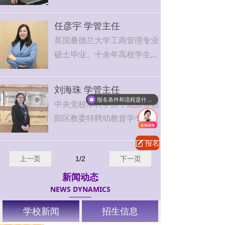
负责专业理论课教学任务。
拥有《高级秘书资格证》。
质教育在音乐教学中的重要
现任爱福幼师教务主任，负责
性》《钢琴教学中歌唱性的培
任彦宇 学管主任
教务管理工作。
养》《钢琴基础训练应注意的
英国桑德兰大学工商管理专业
问题》《初学钢琴的要点》
硕士毕业。十余年高校学生管
《幼儿歌唱教学歌唱方法的初
理经验，拥有《幼儿园园长
探》……
证》。
刘海珠 学管主任
现任爱福幼师特聘教授，负责
现任爱福幼师学管主任，负责
报名条件和流程是什么？外地学生可以报考吗？
中央党校本科学历，北京市朝
音乐类课程的教学任务。
房山校区学生管理工作。
阳区教委特聘幼教督学专家，
公办幼儿园资深园长，大型连
报名
녁
锁机构园长、督导讲师，幼教
上一页
行业工作经验四十二年。拥有
1
/
2
下一页
北京市教委颁发的《幼儿园园
新闻动态
长资格证》《幼儿园教师资格
NEWS DYNAMICS
证》《幼儿园高级教师证》
学校新闻
招生信息
等。