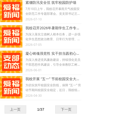
紧绷防汛安全弦 筑牢校园防护墙
现任爱福幼师学管主任，负责
7月10日上午，我校召开暴雨天气校园安
朝阳校区学生管理工作。
全防范工作专题部署会。党支部书记王效
萱，副校长韩同林、李勇出席，各职能部
2026-07-10
门、二级单位负责人及全体安全管理人员
我校召开2026年暑期学生工作专项部署会
参会。会议从风险研判、任务细化、责任
压实、督导问责四个方面，全面部署校园
为深入落实立德树人根本任务，进一步强
防汛应急工作。
化学生思想政治教育、日常行为管理、校
园服务保障及安全稳定工作，扎实推进学
2026-07-05
期末各项工作的闭环收官和暑期学生管理
凝心铸魂强党性 实干担当践初心｜校党支部召开“树立和践行正确政绩观”专题学习会
专项任务，7月1日下午，北京爱福幼师护
理学校学生处在职教楼205会议室组织召
为深入推进党风廉政建设，持续强化党员
开了2026年暑期学生工作专项部署会。学
干部思想作风建设，引导全体教职工树立
校副校长韩同林出席会议并作专项工作部
正确的权力观、政绩观、事业观，切实把
2026-06-01
署，学生处、团委、后勤保卫处全体中层
求真务实、真抓实干的工作作风融入学校
干部及业务骨干、各二级教学系部学工分
我校开展 “五一” 节前校园安全大检查
教育教学与管理服务全过程，近日，校党
管负责人参加会议。
支部组织召开“树立和践行正确政绩观”专
为切实筑牢校园安全防线，保障 “五一” 劳
题学习会。本次会议由学校党支部书记王
动节期间校园安全稳定，近日，我校组织
效萱主持，校长李芳芳、副校长李勇、副
开展 “五一” 节前校园安全专项大检查。副
2026-04-30
校长兼工会主席韩同林出席会议，学校民
校长韩同林带队，先后深入朝阳校区、房
主党派成员列席本次学习会议。
山校区、双桥校区开展实地排查，学生
处、后勤保卫处负责人及相关工作人员陪
上一页
1
/
37
下一页