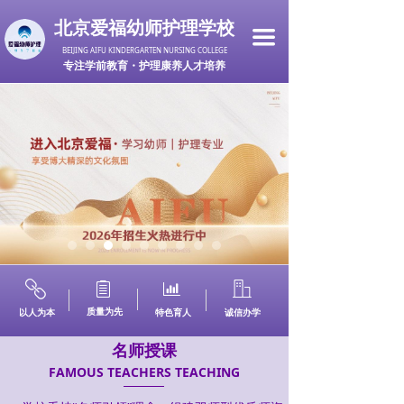
北京爱福幼师护理学校
끀
BEIJING AIFU KINDERGARTEN NURSING COLLEGE
专注学前教育・护理康养人才培养
ꁓ
ꁩ
ꀄ
ꀶ
质量为先
以人为本
特色育人
诚信办学
名师授课
FAMOUS TEACHERS TEACHING