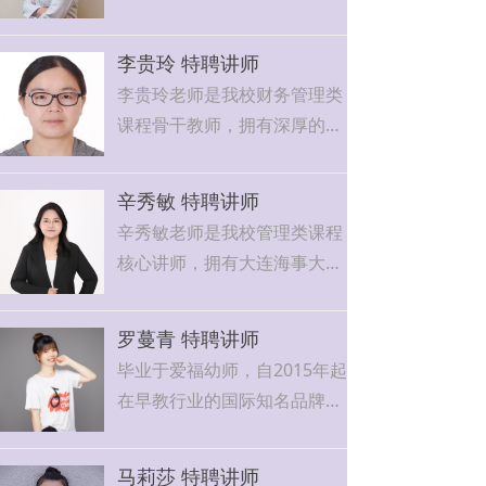
学术背景及扎实的专业理论功
生的艺术兴趣，深受学生喜爱
学风格。
拥有主管护师职称。在医疗护
底。
与信赖，为我校学前教育专业
理领域深耕30年，积累了丰富
李贵玲 特聘讲师
学生的艺术素养提升与职业发
的临床实践经验。她曾在北京
李贵玲老师是我校财务管理类
展打下坚实基础。
多家三甲医院工作，以精湛的
课程骨干教师，拥有深厚的专
专业技术和温暖的人文关怀赢
业背景和丰富的实践经验。她
得了患者和同行的广泛赞誉。
于2012年获得集美大学会计学
近10年来，邓老师将工作重心
辛秀敏 特聘讲师
硕士学位，在投身教育事业
转向职业教育领域，致力于培
辛秀敏老师是我校管理类课程
前，曾在金融行业深耕多年，
养新一代护理人才。她善于将
核心讲师，拥有大连海事大学
先后参与银行运营管理及上市
临床实践经验转化为生动易懂
人工智能硕士学位，兼具教育
公司IPO筹备工作，积累了宝
的教学内容，注重培养学生的
学与心理学专业背景。作为国
贵的实战经验。
罗蔓青 特聘讲师
专业素养和人文关怀能力。在
家认证教师资格证持有者，辛
毕业于爱福幼师，自2015年起
教学中，邓老师特别强调理论
老师以其独特的"技术+管
在早教行业的国际知名品牌担
与实践相结合，经常带领学生
理"复合型教学特色在我校广
任全国教学督导师的角色，具
进行临床实训，使学生在真实
受赞誉。
备9年一线授课的教学经验，
医疗环境中快速成长。
马莉莎 特聘讲师