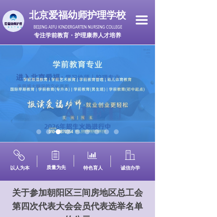
北京爱福幼师护理学校
끀
BEIJING AIFU KINDERGARTEN NURSING COLLEGE
专注学前教育・护理康养人才培养
ꁓ
ꁩ
ꀄ
ꀶ
质量为先
以人为本
特色育人
诚信办学
关于参加朝阳区三间房地区总工会
第四次代表大会会员代表选举名单