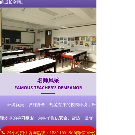
的成长空间。
名师风采
FAMOUS TEACHER'S DEMEANOR
环境优美、设施齐全。规范有序的校园环境，严
谨浓厚的学习氛围，为学子提供安全、舒适、温馨
的成长空间。
24小时招生咨询热线：18811655366(微信同号)
끅