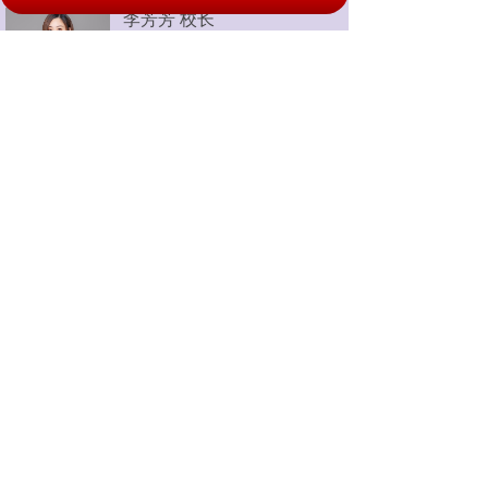
李芳芳 校长
毕业于北京师范大学，深耕
职业教育多年，全面统筹学
校办学管理与人才培养工
作。
王效萱 党支部书记
硕士研究生学历，负责校园
党建建设、校风德育与校园
综合管理工作。
李勇 副校长
分管学校招生办公室、就业
指导中心，专注生源规划与
校企就业对接工作。
韩同林 特聘教授
拥有多年国家机关公职工作
经验，负责学校通识素养课
程教学工作。