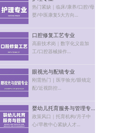
教师资格证
热门紧缺｜临床/康养/口腔/母
婴/中医康复5大方向
医院、社区卫生中心、月子中
心、康养机构直招，工作稳
口腔修复工艺专业
定、薪资优厚
高薪技术岗｜数字化义齿加
工/口腔器械操作
行业年增长15%+，技能越老
越吃香，工作环境好
眼视光与配镜专业
刚需热门 | 医学验光/眼镜定
配/近视防控
眼科机构、连锁视光门店、视
力保健中心稳定就业，可自主
婴幼儿托育服务与管理专业
开店
政策风口｜托育机构/月子中
心/早教中心紧缺人才
市场需求大，就业面广，可自