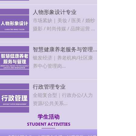
主创业，发展空间广阔
人物形象设计专业
市场紧缺 | 美妆 / 医美 / 婚纱
摄影 / 时尚传媒 / 品牌运营 5
大方向
行业增长快、岗位需求大，技
智慧健康养老服务与管理专业
能越精越吃香，就业薪资可观
银发经济｜养老机构/社区康
养中心管理岗
国家政策扶持，人才缺口大，
工作稳定有保障
行政管理专业
全能复合型｜行政办公/人力
资源/公共关系
企事业单位刚需岗位，工作轻
学生活动
松，晋升空间大
STUDENT ACTIVITIES
上一页
1
/
1
下一页