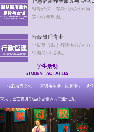
智慧健康养老服务与管理专业
能越精越吃香，就业薪资可观
银发经济｜养老机构/社区康
养中心管理岗
国家政策扶持，人才缺口大，
工作稳定有保障
行政管理专业
全能复合型｜行政办公/人力
资源/公共关系
企事业单位刚需岗位，工作轻
学生活动
松，晋升空间大
STUDENT ACTIVITIES
上一页
1
/
1
下一页
多彩校园文化，丰富课余生活。以赛促学、以乐
育人，全面提升学生综合素养与职业气质。