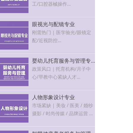
工/口腔器械操作
行业年增长15%+，技能越老
越吃香，工作环境好
眼视光与配镜专业
刚需热门 | 医学验光/眼镜定
配/近视防控
眼科机构、连锁视光门店、视
力保健中心稳定就业，可自主
婴幼儿托育服务与管理专业
开店
政策风口｜托育机构/月子中
心/早教中心紧缺人才
市场需求大，就业面广，可自
主创业，发展空间广阔
人物形象设计专业
市场紧缺 | 美妆 / 医美 / 婚纱
摄影 / 时尚传媒 / 品牌运营 5
大方向
行业增长快、岗位需求大，技