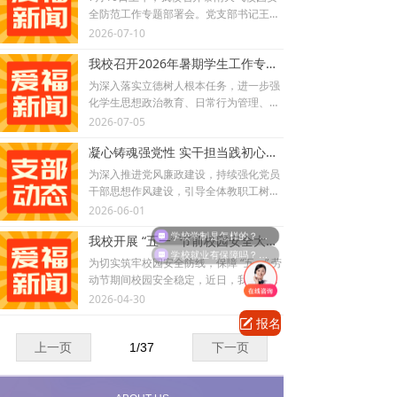
全防范工作专题部署会。党支部书记王效
萱，副校长韩同林、李勇出席，各职能部
2026-07-10
门、二级单位负责人及全体安全管理人员
我校召开2026年暑期学生工作专项部署会
参会。会议从风险研判、任务细化、责任
压实、督导问责四个方面，全面部署校园
为深入落实立德树人根本任务，进一步强
防汛应急工作。
化学生思想政治教育、日常行为管理、校
园服务保障及安全稳定工作，扎实推进学
2026-07-05
期末各项工作的闭环收官和暑期学生管理
凝心铸魂强党性 实干担当践初心｜校党支部召开“树立和践行正确政绩观”专题学习会
专项任务，7月1日下午，北京爱福幼师护
理学校学生处在职教楼205会议室组织召
为深入推进党风廉政建设，持续强化党员
开了2026年暑期学生工作专项部署会。学
干部思想作风建设，引导全体教职工树立
校副校长韩同林出席会议并作专项工作部
正确的权力观、政绩观、事业观，切实把
2026-06-01
署，学生处、团委、后勤保卫处全体中层
学校学制是怎样的？毕业后是什么学历？
求真务实、真抓实干的工作作风融入学校
干部及业务骨干、各二级教学系部学工分
我校开展 “五一” 节前校园安全大检查
教育教学与管理服务全过程，近日，校党
学校就业有保障吗？毕业后去哪里上班？
管负责人参加会议。
支部组织召开“树立和践行正确政绩观”专
为切实筑牢校园安全防线，保障 “五一” 劳
题学习会。本次会议由学校党支部书记王
动节期间校园安全稳定，近日，我校组织
效萱主持，校长李芳芳、副校长李勇、副
开展 “五一” 节前校园安全专项大检查。副
2026-04-30
校长兼工会主席韩同林出席会议，学校民
校长韩同林带队，先后深入朝阳校区、房
报名
녁
主党派成员列席本次学习会议。
山校区、双桥校区开展实地排查，学生
处、后勤保卫处负责人及相关工作人员陪
上一页
1
/
37
下一页
同检查。