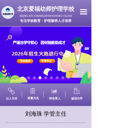
北京爱福幼师护理学校
끀
BEIJING AIFU KINDERGARTEN NURSING COLLEGE
专注学前教育・护理康养人才培养
ꁓ
ꁩ
ꀄ
ꀶ
质量为先
以人为本
特色育人
诚信办学
刘海珠 学管主任