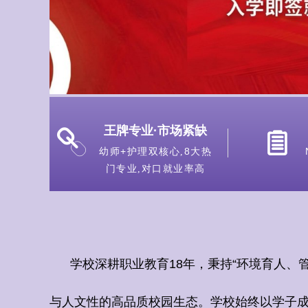
王牌专业
·
市场紧缺
ꁓ
ꁩ
+
8
幼师
护理双核心,
大热
门专业,对口就业率高
学校深耕职业教育
18
年，秉持
“
环境育人、
与人文性的高品质校园生态。学校始终以学子