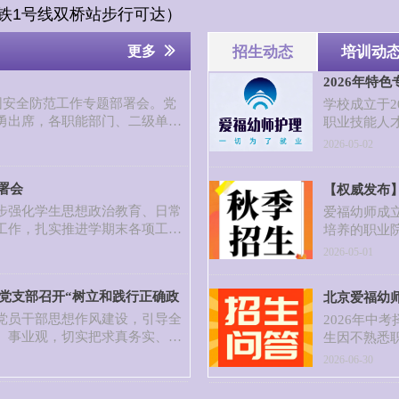
铁
1
号线双桥站步行可达）
更多
ꅀ
招生动态
培训动
2026年特
园安全防范工作专题部署会。党
学校成立于2
勇出席，各职能部门、二级单位
职业技能人
议从风险研判、任务细化、责任
和完善的就
2026-05-02
校园防汛应急工作。
府。其中，
业，历经多
署会
【权威发布】
忧”的核心
步强化学生思想政治教育、日常
全国火热招
爱福幼师成立
工作，扎实推进学期末各项工作
培养的职业
，7月1日下午，北京爱福幼师护
也是广大学
2026-05-01
召开了2026年暑期学生工作专
展，学校已
议并作专项工作部署，学生处、
学校现设有
党支部召开“树立和践行正确政
北京爱福幼
务骨干、各二级教学系部学工分
系、国际教
党员干部思想作风建设，引导全
前教育、婴
2026年中
、事业观，切实把求真务实、真
复工艺、智
生因不熟悉
与管理服务全过程，近日，校党
同时拥有5
择校，踩入
2026-06-30
观”专题学习会。本次会议由学校
求学时光。
、副校长李勇、副校长兼工会主
理学校六大