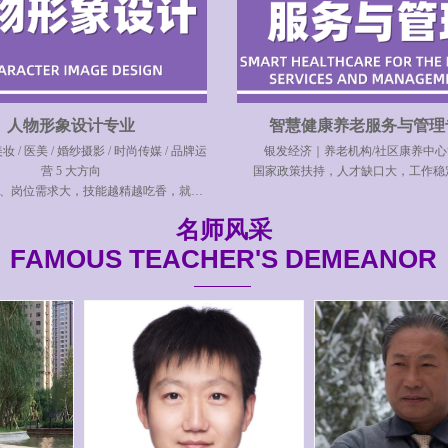
人物形象设计专业
智慧健康养老服务与管理
妆 / 医美 / 婚纱摄影 / 时尚传媒 / 品牌运
银发经济｜养老机构/社区康养中心
营 5 大方向
国家政策扶持，人才缺口大，工作稳
、岗位需求大，技能越精越吃香，就业
薪资可观
名师风采
FAMOUS TEACHER'S DEMEANOR