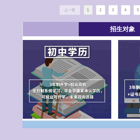
席韩同林出席会议，学校民主党派成
上一页
1
2
3
4
5
招生对象