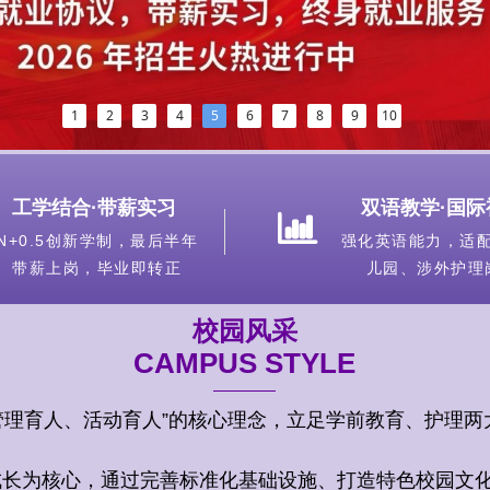
1
2
3
4
5
6
7
8
9
10
工学结合
·
带薪实习
双语教学
·
国际
ꀄ
N+0.5
创新学制，最后半年
强化英语能力，适
带薪上岗，毕业即转正
儿园、涉外护理
校园风采
CAMPUS STYLE
管理育人、活动育人
”
的核心理念，立足学前教育、护理两
成长为核心，通过完善标准化基础设施、打造特色校园文