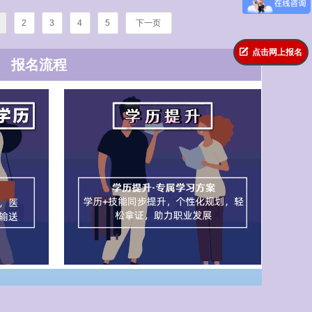
科学择校、精准避坑。
2
3
4
5
下一页
微信二维码
녁
点击网上报名
报名流程