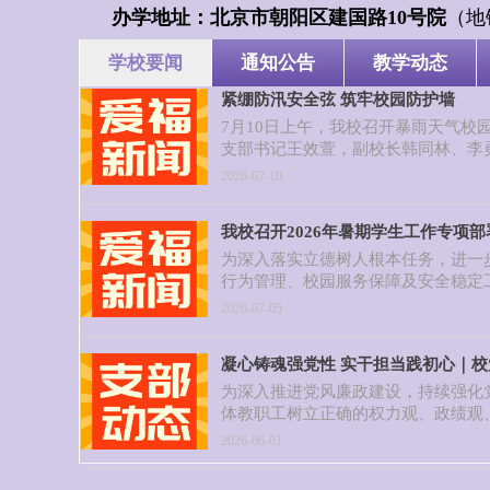
办学地址：北京市朝阳区建国路10号院
（地
学校要闻
通知公告
教学动态
紧绷防汛安全弦 筑牢校园防护墙
7月10日上午，我校召开暴雨天气校
支部书记王效萱，副校长韩同林、李
负责人及全体安全管理人员参会。会
2026-07-10
压实、督导问责四个方面，全面部署
我校召开2026年暑期学生工作专项部
为深入落实立德树人根本任务，进一
行为管理、校园服务保障及安全稳定
的闭环收官和暑期学生管理专项任务
2026-07-05
理学校学生处在职教楼205会议室组织
项部署会。学校副校长韩同林出席会
凝心铸魂强党性 实干担当践初心｜校
团委、后勤保卫处全体中层干部及业
绩观”专题学习会
管负责人参加会议。
为深入推进党风廉政建设，持续强化
体教职工树立正确的权力观、政绩观
抓实干的工作作风融入学校教育教学
2026-06-01
支部组织召开“树立和践行正确政绩
党支部书记王效萱主持，校长李芳芳