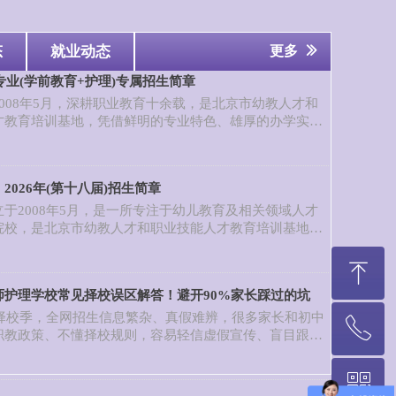
态
就业动态
更多
ꅀ
色专业(学前教育+护理)专属招生简章
008年5月，深耕职业教育十余载，是北京市幼教人才和
才教育培训基地，凭借鲜明的专业特色、雄厚的办学实力
业保障，成为广大学子求学北京、实现就业梦想的优选学
学前教育专业与护理专业作为学校重点打造的特色王牌专
年沉淀，形成了“专业领先、师资优良、实践完善、就业无
2026年(第十八届)招生简章
优势，专为培养行业紧缺的高素质应用型人才而设，现面向
生，诚邀有志青年加入，成就精彩职业人生！
于2008年5月，是一所专注于幼儿教育及相关领域人才
院校，是北京市幼教人才和职业技能人才教育培训基地，
子求学北京、实现就业梦想的理想学府。经过多年稳健发
形成以学前教育为核心，多学科协调发展的办学格局。
ꁸ
6个教学单位：学前教育系、健康科学系、现代管理
师护理学校常见择校误区解答！避开90%家长踩过的坑
育系、继续教育系和综合基础系；开设8个特色专业：学
幼儿托育服务与管理、人物形象设计、护理专业、口腔修
考择校季，全网招生信息繁杂、真假难辨，很多家长和初中
ꂅ
回到顶部
慧健康养老服务与管理、眼视光与配镜专业、行政管理。
职教政策、不懂择校规则，容易轻信虚假宣传、盲目跟风
家附属企业，为学生提供优质的实践平台。
各类招生陷阱，最终选错学校、选错专业，耽误孩子三年
结合多年正规办学与招生经验，下面整理北京爱福幼师护
ꀥ
18811655366
高频择校误区权威解答，汇总90%家长踩过的择校坑，手